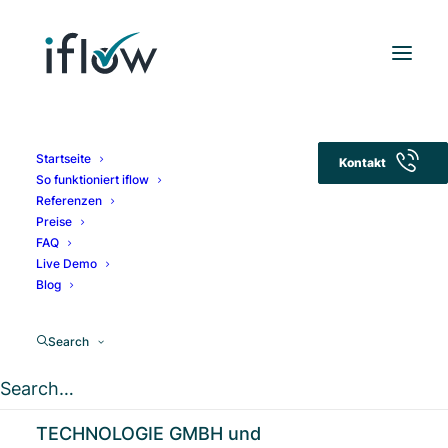
Startseite
Kontakt
So funktioniert iflow
Referenzen
Preise
FAQ
Live Demo
Blog
René Galounis
Search
Senior Consultant bei der RITTER
TECHNOLOGIE GMBH und