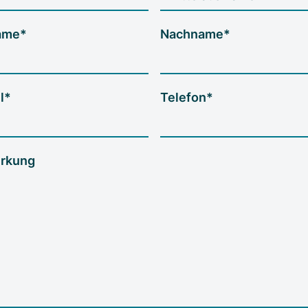
ame*
Nachname*
l*
Telefon*
rkung