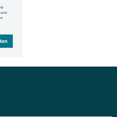
it
 und
en